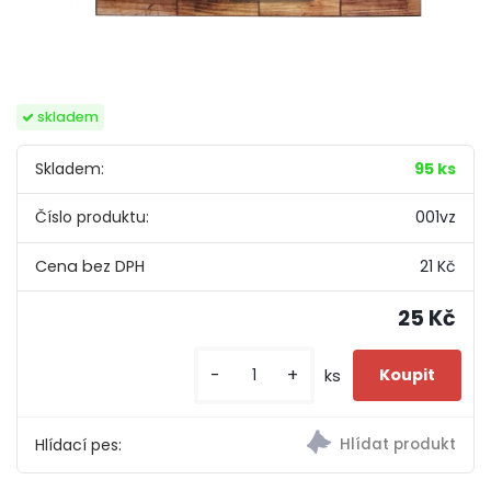
skladem
Skladem:
95 ks
Číslo produktu:
001vz
21 Kč
25 Kč
-
+
ks
Hlídací pes: