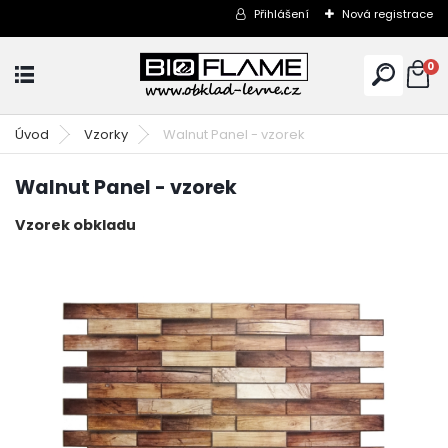
Přihlášení
Nová registrace
0
Úvod
Vzorky
Walnut Panel - vzorek
Walnut Panel - vzorek
Vzorek obkladu