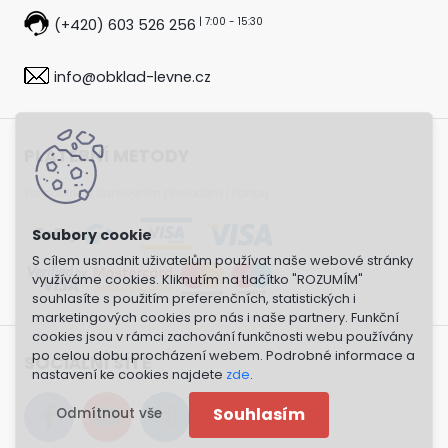
| 7:00 - 15:30
(+420) 603 526 256
info@obklad-levne.cz
PLATEBNÍ METODY
S cílem usnadnit uživatelům používat naše webové stránky
využíváme cookies. Kliknutím na tlačítko "ROZUMÍM"
souhlasíte s použitím preferenčních, statistických i
marketingových cookies pro nás i naše partnery. Funkční
cookies jsou v rámci zachování funkčnosti webu používány
po celou dobu procházení webem. Podrobné informace a
SOCIÁLNÍ SÍTĚ
nastavení ke cookies najdete
zde
.
Souhlasím
Odmítnout vše