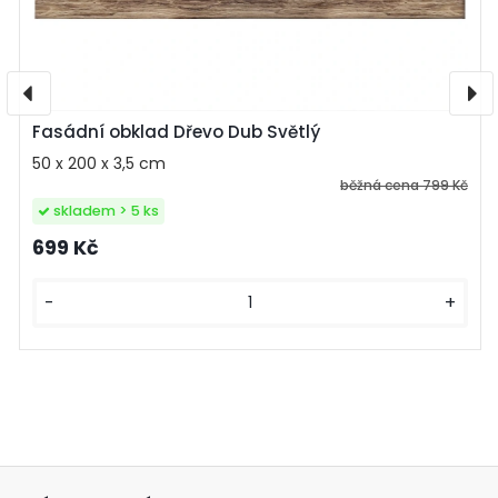
Fasádní obklad Dřevo Dub Světlý
50 x 200 x 3,5 cm
běžná cena
799 Kč
skladem > 5 ks
699 Kč
-
+