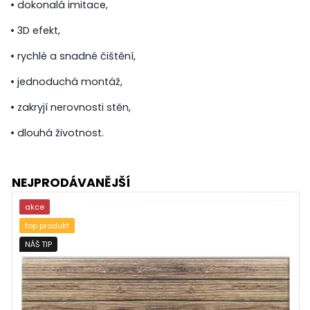
• dokonalá imitace,
• 3D efekt,
• rychlé a snadné čištění,
• jednoduchá montáž,
• zakryjí nerovnosti stěn,
• dlouhá životnost.
NEJPRODÁVANĚJŠÍ
akce
top produkt
NÁŠ TIP